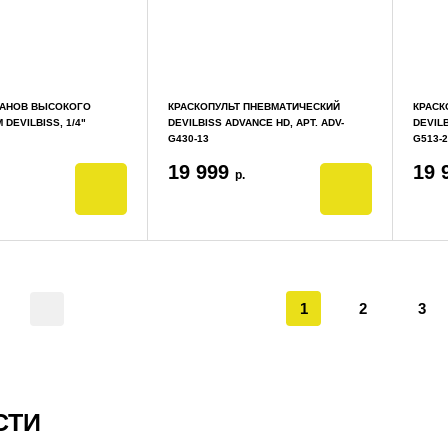
ЛАНОВ ВЫСОКОГО
КРАСКОПУЛЬТ ПНЕВМАТИЧЕСКИЙ
КРАСК
DEVILBISS, 1/4"
DEVILBISS ADVANCE HD, АРТ. ADV-
DEVILB
G430-13
G513-2
19 999
19 
р.
1
2
3
СТИ