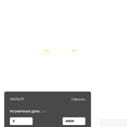
+7 (495) 118-37-33
КАТАЛОГ
НОВОСТИ
Главная страница
Бренды
Devilbiss
ТОВАРЫ DEVILB
ФИЛЬТР
Сбросить
РОЗНИЧНАЯ ЦЕНА
руб.