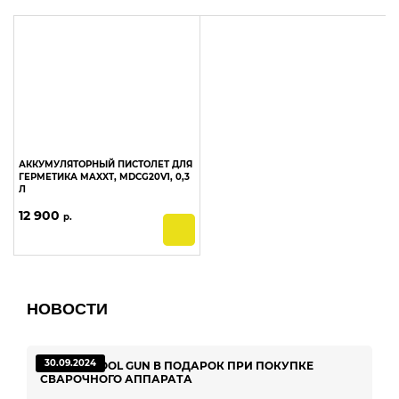
Шланги (43)
АККУМУЛЯТОРНЫЙ ПИСТОЛЕТ ДЛЯ
ГЕРМЕТИКА MAXXT, MDCG20V1, 0,3
Л
12 900
р.
НОВОСТИ
30.09.2024
РУКАВ SPOOL GUN В ПОДАРОК ПРИ ПОКУПКЕ
CВАРОЧНОГО АППАРАТА