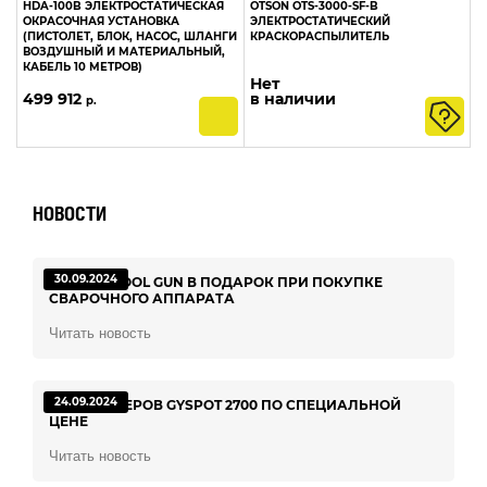
HDA-100B ЭЛЕКТРОСТАТИЧЕСКАЯ
OTSON OTS-3000-SF-B
ОКРАСОЧНАЯ УСТАНОВКА
ЭЛЕКТРОСТАТИЧЕСКИЙ
(ПИСТОЛЕТ, БЛОК, НАСОС, ШЛАНГИ
КРАСКОРАСПЫЛИТЕЛЬ
ВОЗДУШНЫЙ И МАТЕРИАЛЬНЫЙ,
КАБЕЛЬ 10 МЕТРОВ)
Нет
499 912
в наличии
р.
НОВОСТИ
30.09.2024
РУКАВ SPOOL GUN В ПОДАРОК ПРИ ПОКУПКЕ
CВАРОЧНОГО АППАРАТА
Читать новость
24.09.2024
100 СПОТТЕРОВ GYSPOT 2700 ПО СПЕЦИАЛЬНОЙ
ЦЕНЕ
Читать новость