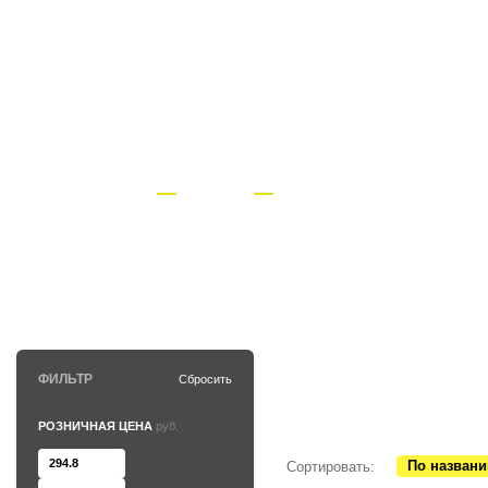
+7 (495) 118-37-33
КАТАЛОГ
НОВОСТИ
Главная страница
Каталог
Запчасти и комплектующие 
ИГЛЫ
ФИЛЬТР
Сбросить
РОЗНИЧНАЯ ЦЕНА
руб.
По назван
Сортировать: