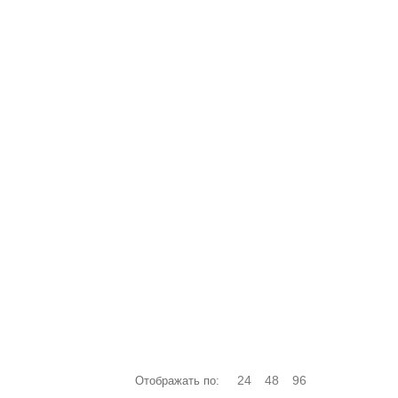
КОНТАКТЫ
Акция "Брелок в подарок" (2)
Шлифмашинки электрические (67)
24
48
96
Отображать по: