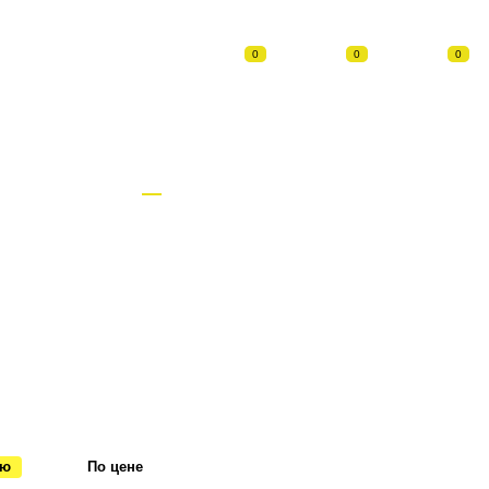
0
0
0
ОПЛАТА
ДОСТАВКА
ДИЛЕРЫ
Полировальные машинки (17)
для краскопультов
Иглы
Шлифмашинки пневматические (44)
ию
По цене