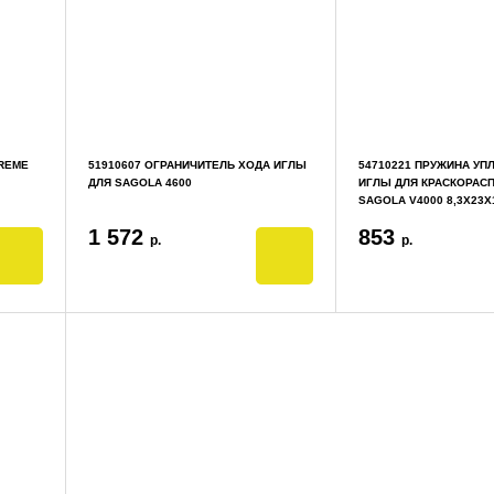
TREME
51910607 ОГРАНИЧИТЕЛЬ ХОДА ИГЛЫ
54710221 ПРУЖИНА УП
ДЛЯ SAGOLA 4600
ИГЛЫ ДЛЯ КРАСКОРАС
SAGOLA V4000 8,3X23X
1 572
853
р.
р.