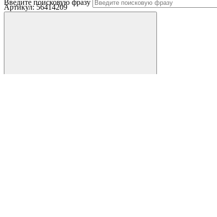
Введите поисковую фразу
Артикул:
56414209
все результаты