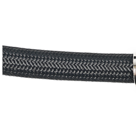
1 / 7
Артикул:
56414209
Шланг нейлоновый для аэрографа 3м SAGOLA, 1/4"-1/8"