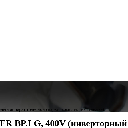
й аппарат точечной сварки, комплект на тележке)
 BP.LG, 400V (инверторный а